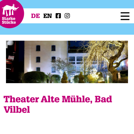
DE
EN
Festival
Programm
Workshops
Festivalprojekte
Presse
Service
Theater Alte Mühle, Bad
Vilbel