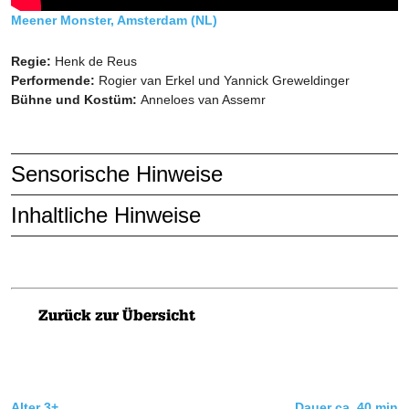
Meener Monster, Amsterdam (NL)
Regie:
Henk de Reus
Performende:
Rogier van Erkel und Yannick Greweldinger
Bühne und Kostüm:
Anneloes van Assemr
Sensorische Hinweise
Inhaltliche Hinweise
Für dieses Stück liegen keine sensorischen Hinweise vor.
Zwei Schauspieler schlüpfen in alle Rollen des bekannten
Kinderbuches. Die wenigen Worte, die benutzt werden, stammen
aus diesem Buch. Es wird mit phantasievollen Kostümen und
Zurück zur Übersicht
Lebensmitteln gespielt und es gibt eine Verfolgungsjagd, auf
lustige Weise wird gestritten und gekämpft.
Die Zuschauenden sehen sich gegenseitig und die Schauspieler
gehen manchmal in den Zuschauerraum.
Alter 3+
Dauer ca. 40 min