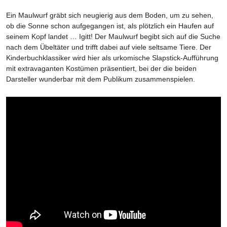
Ein Maulwurf gräbt sich neugierig aus dem Boden, um zu sehen,
ob die Sonne schon aufgegangen ist, als plötzlich ein Haufen auf
seinem Kopf landet … Igitt! Der Maulwurf begibt sich auf die Suche
nach dem Übeltäter und trifft dabei auf viele seltsame Tiere. Der
Kinderbuchklassiker wird hier als urkomische Slapstick-Aufführung
mit extravaganten Kostümen präsentiert, bei der die beiden
Darsteller wunderbar mit dem Publikum zusammenspielen.