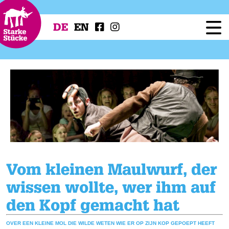
DE
EN
Festival
Programm
Workshops
Festivalprojekte
Presse
Service
Vom kleinen Maulwurf, der
wissen wollte, wer ihm auf
den Kopf gemacht hat
OVER EEN KLEINE MOL DIE WILDE WETEN WIE ER OP ZIJN KOP GEPOEPT HEEFT