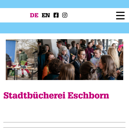
DE
EN
Festival
Programm
Workshops
Festivalprojekte
Presse
Service
Stadtbücherei Eschborn