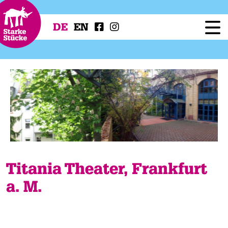
DE
EN
Festival
Programm
Workshops
Festivalprojekte
Presse
Service
Titania Theater, Frankfurt
a. M.