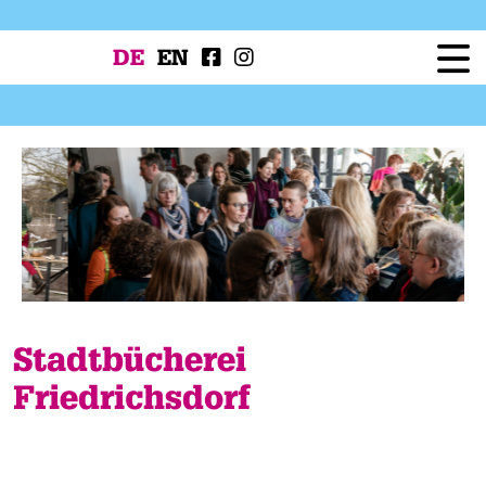
DE
EN
Festival
Programm
Workshops
Festivalprojekte
Presse
Service
Stadtbücherei
Friedrichsdorf